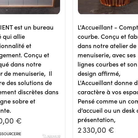
IENT est un bureau
L'Accueillant - Compt
 qui allie
courbe. Conçu et fab
ionnalité et
dans notre atelier de
gement. Conçu et
menuiserie, avec ses
qué dans notre
lignes courbes et son
er de menuiserie, Il
design affirmé,
re des solutions de
L'Accueillant donne 
ment discrètes dans
caractère à vos espa
igne sobre et
Pensé comme un com
nte.
d’accueil ou un desk 
0,00 €
présentation,
2 330,00 €
ESSOURCERIE
NAMUR