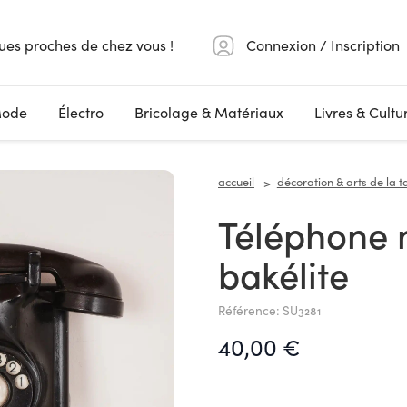
ues proches de chez vous !
Connexion / Inscription
ode
Électro
Bricolage & Matériaux
Livres & Cultu
accueil
décoration & arts de la t
Téléphone mural en
bakélite
Référence: SU3281
40,00 €