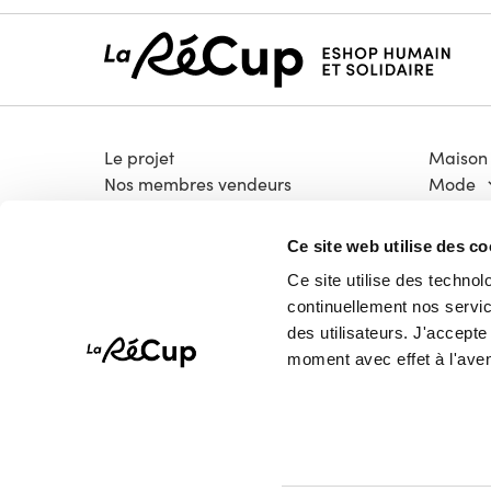
Le projet
Maison
Nos membres vendeurs
Mode
Notre modèle coopératif
Électro
Notre garantie qualité
Bricola
Ce site web utilise des co
Devenir vendeur
Livres &
Ce site utilise des technol
Vélos
continuellement nos service
High-T
des utilisateurs. J'accept
Pépites
moment avec effet à l'aven