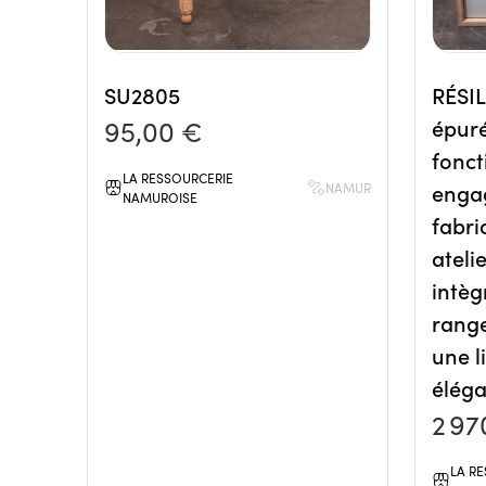
SU2805
RÉSIL
95,00 €
épuré
fonct
LA RESSOURCERIE
enga
NAMUR
NAMUROISE
fabri
ateli
intèg
range
une l
éléga
2 97
LA R