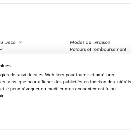
 & Déco
Modes de livraison
Retours et remboursement
Moyens de paiement
ge & Matériaux
FAQ
okies.
 Culture
Contact
ogies de suivi de sites Web tiers pour fournir et améliorer
Mentions légales
s, ainsi que pour afficher des publicités en fonction des intérêt
ech
Vie Privée
e et je peux révoquer ou modifier mon consentement à tout
Charte Cookies
ir.
Conditions Générales d'Utili
Français