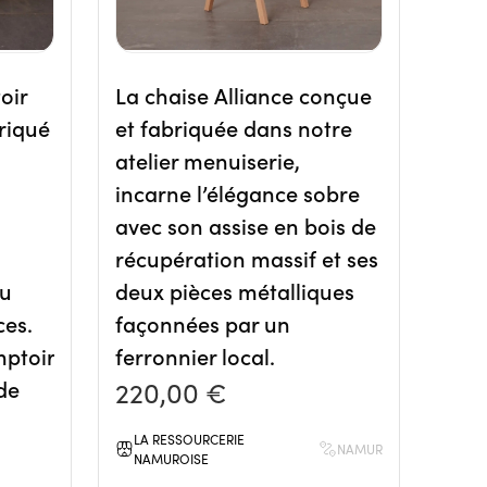
oir
La chaise Alliance conçue
riqué
et fabriquée dans notre
atelier menuiserie,
incarne l’élégance sobre
avec son assise en bois de
récupération massif et ses
du
deux pièces métalliques
ces.
façonnées par un
ptoir
ferronnier local.
de
220,00 €
LA RESSOURCERIE
NAMUR
NAMUROISE