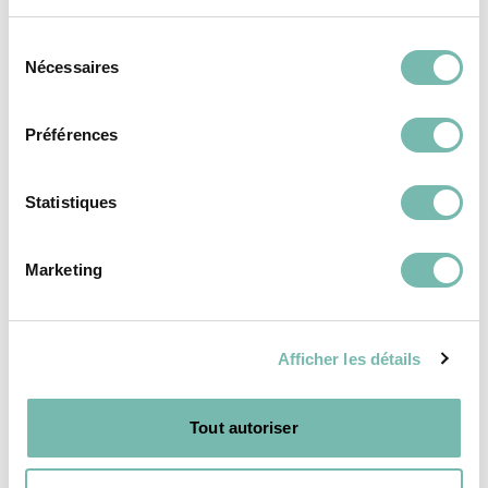
Maison & Déco
Mode
Sélection
Nécessaires
du
Électro
consentement
Bricolage & Matériaux
Préférences
Livres & Culture
Vélos
Statistiques
High-Tech
Pépites
Marketing
Modes de livraison
Retours et remboursement
Afficher les détails
Moyens de paiement
FAQ
Tout autoriser
Contact
Mentions légales