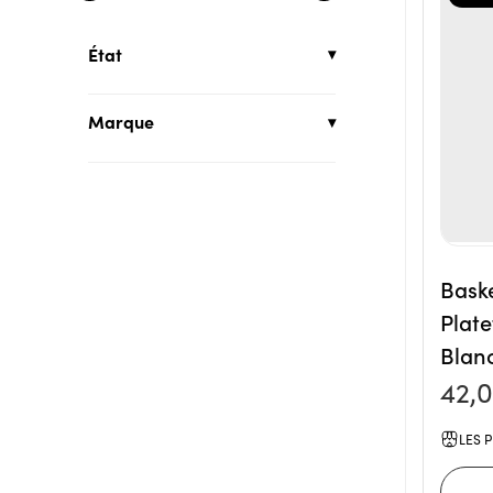
État
Marque
Baske
Plat
Blan
42,
LES P