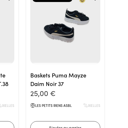
te
Baskets Puma Mayze
T.38
Daim Noir 37
25,00 €
IXELLES
LES PETITS RIENS ASBL
IXELLES