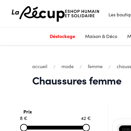
Les boutiq
Déstockage
Maison & Déco
M
accueil
mode
femme
chauss
Chaussures femme
Prix
8 €
42 €
CHAU