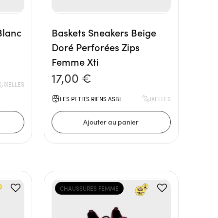
Blanc
Baskets Sneakers Beige
Doré Perforées Zips
Femme Xti
17,00 €
IXELLES
LES PETITS RIENS ASBL
IXELLES
CHAUSSURES FEMME