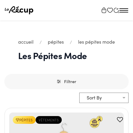
Tog
navi
accueil
pépites
les pépites mode
Les Pépites Mode
Filtrer
PÉPITES
VÊTEMENTS