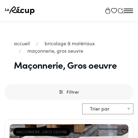
Tog
navi
accueil
bricolage & matériaux
maçonnerie, gros oeuvre
Maçonnerie, Gros oeuvre
Filtrer
MAÇONNERIE, GROS OEUVRE