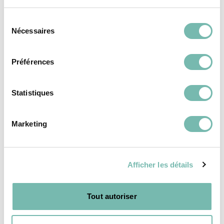
Maison & Déco
Mode
Sélection
Nécessaires
du
Électro
consentement
Bricolage & Matériaux
Préférences
Livres & Culture
Vélos
Statistiques
High-Tech
Pépites
Marketing
Modes de livraison
Retours et remboursement
Afficher les détails
Moyens de paiement
FAQ
Tout autoriser
Contact
Mentions légales