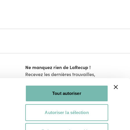
Ne manquez rien de LaRecup !
Recevez les dernières trouvailles,
bons plans et nouveautés.
Tout autoriser
Je m'inscris !
s
Autoriser la sélection
Je consens à ce que LaRecup.be traite mes
sation
données personnelles conformément à sa
politique de vie privée
et à recevoir des