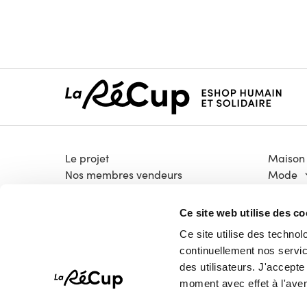
Le projet
Maison
Nos membres vendeurs
Mode
Notre modèle coopératif
Électro
Notre garantie qualité
Bricola
Ce site web utilise des co
Devenir vendeur
Livres &
Ce site utilise des technol
Vélos
continuellement nos service
High-T
des utilisateurs. J'accept
Pépites
moment avec effet à l'aven