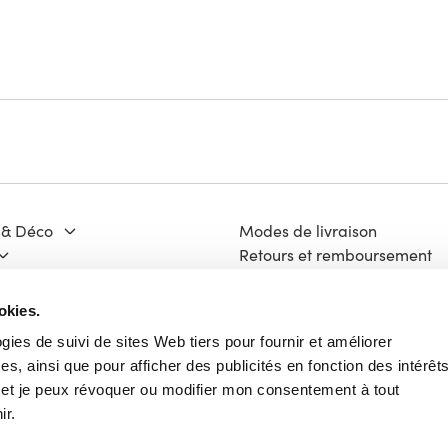
 & Déco
Modes de livraison
Retours et remboursement
Moyens de paiement
ge & Matériaux
FAQ
okies.
 Culture
Contact
ogies de suivi de sites Web tiers pour fournir et améliorer
Mentions légales
s, ainsi que pour afficher des publicités en fonction des intérêt
ech
Vie Privée
e et je peux révoquer ou modifier mon consentement à tout
Charte Cookies
ir.
Conditions Générales d'Utili