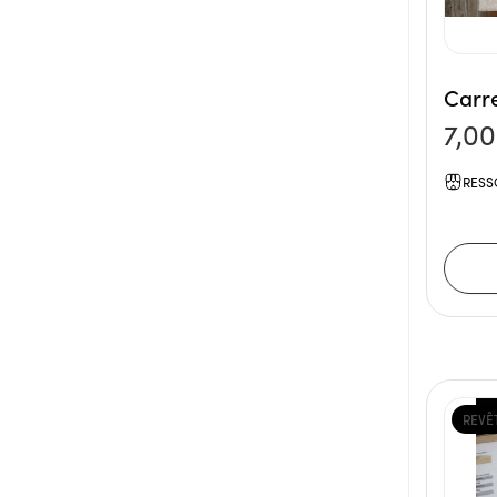
Carr
7,0
RESS
REVÊ