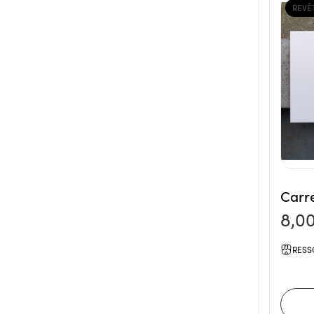
REVÊ
Carr
8,0
RESS