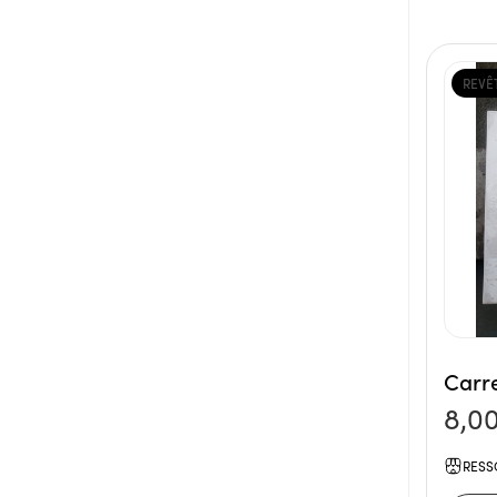
REVÊ
Carr
8,0
RESS