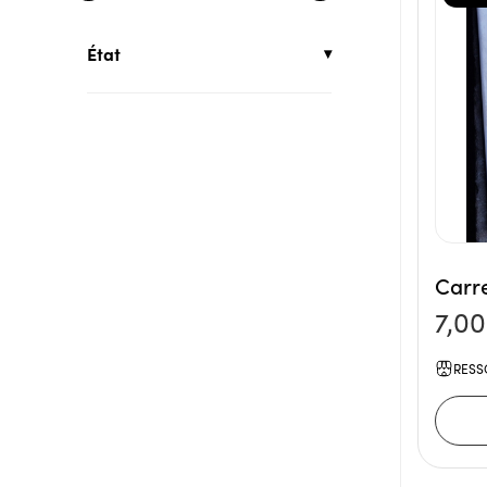
État
Carr
7,0
RESS