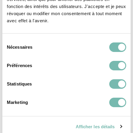
fonction des intérêts des utilisateurs. J'accepte et je peux
VÊTEMENTS
VÊTEMENTS
révoquer ou modifier mon consentement à tout moment
FEMME
FEMME
avec effet à l'avenir.
Sélection
Nécessaires
du
consentement
Préférences
Robe En Velours
Robe Courte Fluide
Pailleté Des Petits
Zébrée Essentiel
Hauts
Antwerp
Statistiques
31,00 €
31,00 €
LES PETITS RIENS ASBL
LES PETITS RIENS ASBL
Marketing
IXELLES
IXELLES
Afficher les détails