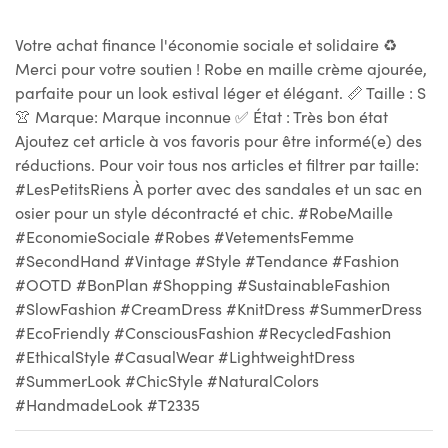
Votre achat finance l'économie sociale et solidaire ♻
Merci pour votre soutien ! Robe en maille crème ajourée,
parfaite pour un look estival léger et élégant. 📏 Taille : S
👚 Marque: Marque inconnue ✅ État : Très bon état
Ajoutez cet article à vos favoris pour être informé(e) des
réductions. Pour voir tous nos articles et filtrer par taille:
#LesPetitsRiens À porter avec des sandales et un sac en
osier pour un style décontracté et chic. #RobeMaille
#EconomieSociale #Robes #VetementsFemme
#SecondHand #Vintage #Style #Tendance #Fashion
#OOTD #BonPlan #Shopping #SustainableFashion
#SlowFashion #CreamDress #KnitDress #SummerDress
#EcoFriendly #ConsciousFashion #RecycledFashion
#EthicalStyle #CasualWear #LightweightDress
#SummerLook #ChicStyle #NaturalColors
#HandmadeLook #T2335