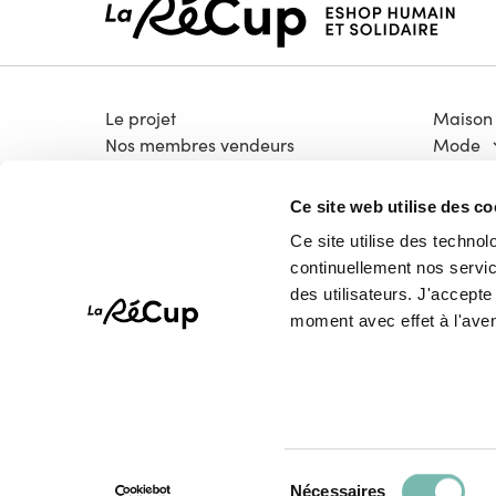
Le projet
Maison
Nos membres vendeurs
Mode
Notre modèle coopératif
Électro
Notre garantie qualité
Bricola
Ce site web utilise des co
Devenir vendeur
Livres &
Ce site utilise des technol
Vélos
continuellement nos service
High-T
des utilisateurs. J'accept
Pépites
moment avec effet à l'aven
Sélection
Tous droits réservés © La Récup.be 2026
Nécessaires