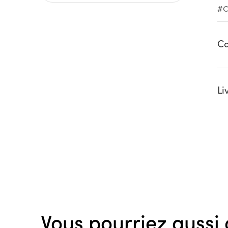
#C
Ca
Li
Vous pourriez aussi 