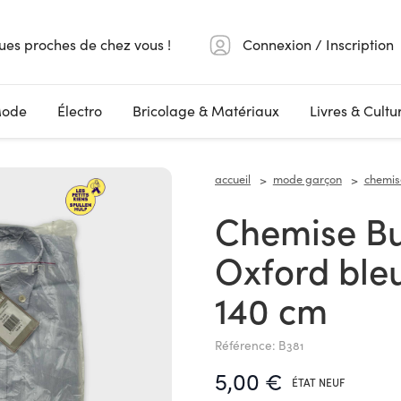
ues proches de chez vous !
Connexion / Inscription
ode
Électro
Bricolage & Matériaux
Livres & Cultu
accueil
mode garçon
chemise
Chemise Buissonnière
Oxford bleu
140 cm
Référence: B381
5,00 €
ÉTAT NEUF