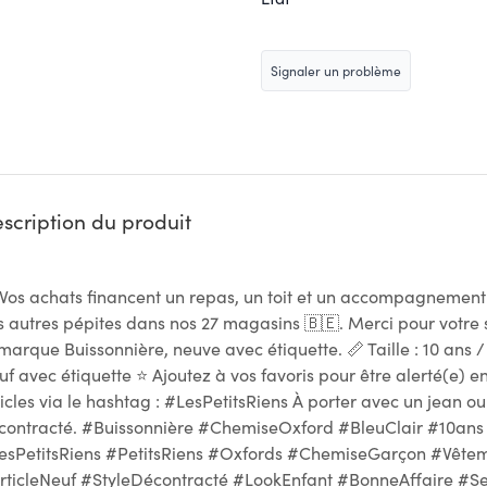
Signaler un problème
scription du produit
 Vos achats financent un repas, un toit et un accompagnemen
s autres pépites dans nos 27 magasins 🇧🇪. Merci pour votre 
 marque Buissonnière, neuve avec étiquette. 📏 Taille : 10 ans 
uf avec étiquette ⭐ Ajoutez à vos favoris pour être alerté(e) e
ticles via le hashtag : #LesPetitsRiens À porter avec un jean o
contracté. #Buissonnière #ChemiseOxford #BleuClair #10an
esPetitsRiens #PetitsRiens #Oxfords #ChemiseGarçon #Vê
rticleNeuf #StyleDécontracté #LookEnfant #BonneAffaire 