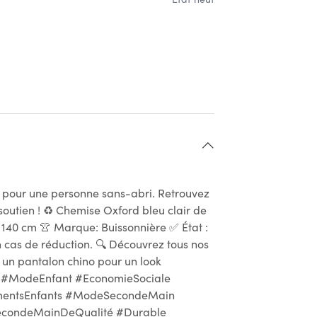
t pour une personne sans-abri. Retrouvez
soutien ! ♻ Chemise Oxford bleu clair de
/ 140 cm 👚 Marque: Buissonnière ✅ État :
n cas de réduction. 🔍 Découvrez tous nos
u un pantalon chino pour un look
s #ModeEnfant #EconomieSociale
tementsEnfants #ModeSecondeMain
#SecondeMainDeQualité #Durable