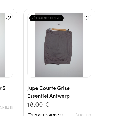
VÊTEMENTS FEMME
r S
Jupe Courte Grise
Essentiel Antwerp
18,00 €
IXELLES
LES PETITS RIENS ASBL
IXELLES