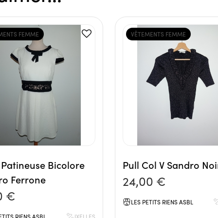
MENTS FEMME
VÊTEMENTS FEMME
Patineuse Bicolore
Pull Col V Sandro Noi
ro Ferrone
24,00 €
0 €
LES PETITS RIENS ASBL
ETITS RIENS ASBL
IXELLES