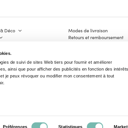
 & Déco
Modes de livraison
Retours et remboursement
Moyens de paiement
ge & Matériaux
FAQ
okies.
 Culture
Contact
ogies de suivi de sites Web tiers pour fournir et améliorer
Mentions légales
s, ainsi que pour afficher des publicités en fonction des intérêt
ech
Vie Privée
e et je peux révoquer ou modifier mon consentement à tout
Charte Cookies
ir.
Conditions Générales d'Utili
Français
Préférences
Statistiques
Market