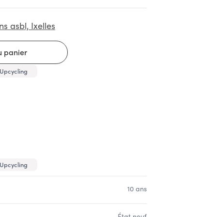
ns asbl, Ixelles
Upcycling
Upcycling
10 ans
État neuf