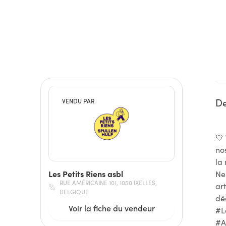
De
VENDU PAR
💛
no
la
Les Petits Riens asbl
Ne
RUE AMÉRICAINE 101, 1050 IXELLES,
ar
BELGIQUE
dé
Voir la fiche du vendeur
#L
#A