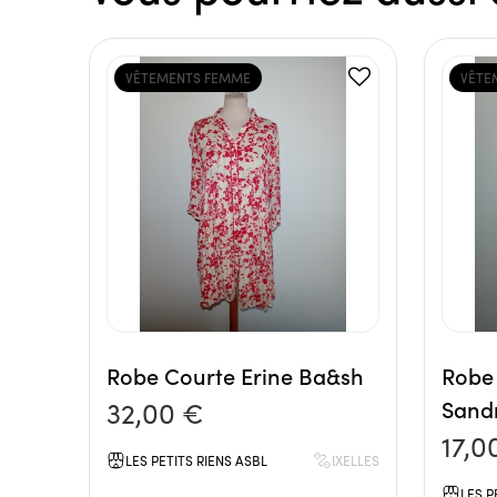
VÊTEMENTS FEMME
VÊTE
Robe Courte Erine Ba&sh
Robe 
32,00 €
Sand
17,0
LES PETITS RIENS ASBL
IXELLES
LES P