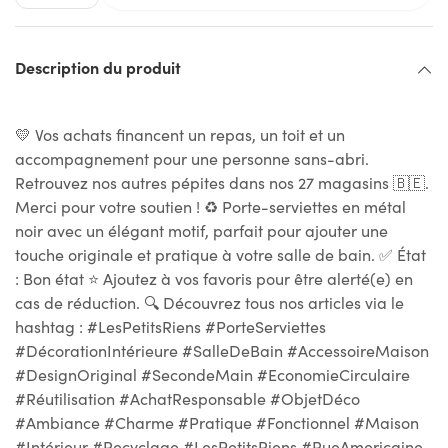
Description du produit
💛 Vos achats financent un repas, un toit et un
accompagnement pour une personne sans-abri.
Retrouvez nos autres pépites dans nos 27 magasins 🇧🇪.
Merci pour votre soutien ! ♻ Porte-serviettes en métal
noir avec un élégant motif, parfait pour ajouter une
touche originale et pratique à votre salle de bain. ✅ État
: Bon état ⭐ Ajoutez à vos favoris pour être alerté(e) en
cas de réduction. 🔍 Découvrez tous nos articles via le
hashtag : #LesPetitsRiens #PorteServiettes
#DécorationIntérieure #SalleDeBain #AccessoireMaison
#DesignOriginal #SecondeMain #EconomieCirculaire
#Réutilisation #AchatResponsable #ObjetDéco
#Ambiance #Charme #Pratique #Fonctionnel #Maison
#Intérieur #Recyclage #LesPetitsRiens #RueAmericaine