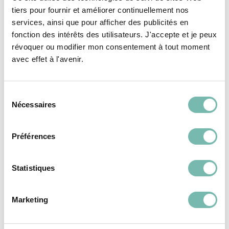
Vous pourriez aussi
tiers pour fournir et améliorer continuellement nos
aimer...
services, ainsi que pour afficher des publicités en
fonction des intérêts des utilisateurs. J'accepte et je peux
révoquer ou modifier mon consentement à tout moment
avec effet à l'avenir.
VÊTEMENTS
VÊTEMENTS
FEMME
FEMME
Sélection
Nécessaires
du
consentement
Préférences
Robe En Velours
Robe Courte Fluide
Statistiques
Pailleté Des Petits
Zébrée Essentiel
Hauts
Antwerp
31,00 €
31,00 €
Marketing
LES PETITS RIENS ASBL
LES PETITS RIENS ASBL