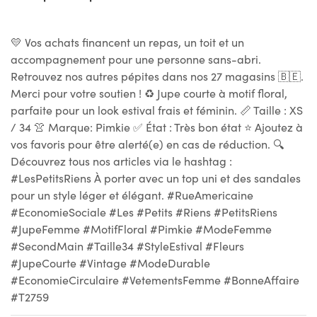
💛 Vos achats financent un repas, un toit et un
accompagnement pour une personne sans-abri.
Retrouvez nos autres pépites dans nos 27 magasins 🇧🇪.
Merci pour votre soutien ! ♻ Jupe courte à motif floral,
parfaite pour un look estival frais et féminin. 📏 Taille : XS
/ 34 👚 Marque: Pimkie ✅ État : Très bon état ⭐ Ajoutez à
vos favoris pour être alerté(e) en cas de réduction. 🔍
Découvrez tous nos articles via le hashtag :
#LesPetitsRiens À porter avec un top uni et des sandales
pour un style léger et élégant. #RueAmericaine
#EconomieSociale #Les #Petits #Riens #PetitsRiens
#JupeFemme #MotifFloral #Pimkie #ModeFemme
#SecondMain #Taille34 #StyleEstival #Fleurs
#JupeCourte #Vintage #ModeDurable
#EconomieCirculaire #VetementsFemme #BonneAffaire
#T2759