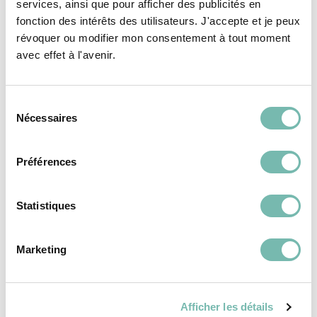
services, ainsi que pour afficher des publicités en
fonction des intérêts des utilisateurs. J'accepte et je peux
révoquer ou modifier mon consentement à tout moment
VÊTEMENTS
VÊTEMENTS
FEMME
FEMME
avec effet à l'avenir.
Sélection
Nécessaires
du
consentement
Préférences
Robe En Velours
Robe Courte Fluide
Pailleté Des Petits
Zébrée Essentiel
Hauts
Antwerp
Statistiques
31,00 €
31,00 €
LES PETITS RIENS ASBL
LES PETITS RIENS ASBL
Marketing
IXELLES
IXELLES
Afficher les détails