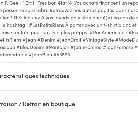
hn F. Gee ✅ État : Très bon état 💛 Vos achats financent un r
e personne sans-abri. Retrouvez nos autres pépites dans nos 
utien ! ♻ ⭐ Ajoutez à vos favoris pour être alerté(e) en cas de 
a le hashtag : #LesPetitsRiens À porter avec un t-shirt blanc e
emise rentrée pour un style plus preppy. #RueAmericaine #Ec
etitsRiens #Jean #Denim #JeanDroit #VintageStyle #ModeD
asique #BleuDenim #Pantalon #JeanHomme #JeanFemme #Un
ndémodable #JeanBleu #V3593
ractéristiques techniques
vraison / Retrait en boutique