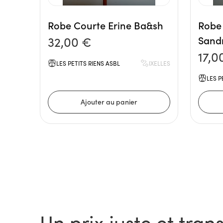
Robe Courte Erine Ba&sh
Robe 
32,00 €
Sand
17,0
LES PETITS RIENS ASBL
IXELLES
LES P
Un prix juste et tran