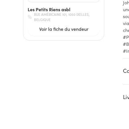
Jo
Les Petits Riens asbl
un
RUE AMÉRICAINE 101, 1050 IXELLES,
so
BELGIQUE
vi
Voir la fiche du vendeur
ch
#P
#B
#I
Ca
Li