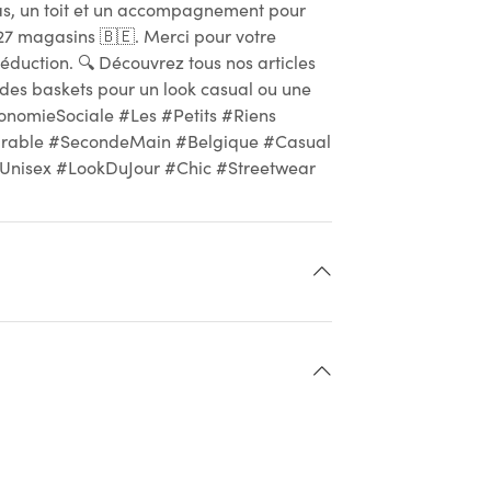
epas, un toit et un accompagnement pour
27 magasins 🇧🇪. Merci pour votre
réduction. 🔍 Découvrez tous nos articles
t des baskets pour un look casual ou une
onomieSociale #Les #Petits #Riens
urable #SecondeMain #Belgique #Casual
isex #LookDuJour #Chic #Streetwear