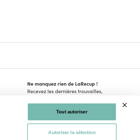
Ne manquez rien de LaRecup !
Recevez les dernières trouvailles,
bons plans et nouveautés.
Tout autoriser
Je m'inscris !
s
Autoriser la sélection
Je consens à ce que LaRecup.be traite mes