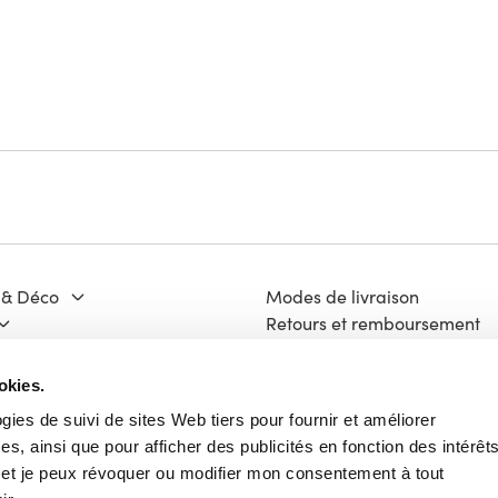
 & Déco
Modes de livraison
Retours et remboursement
Moyens de paiement
ge & Matériaux
FAQ
okies.
 Culture
Contact
ogies de suivi de sites Web tiers pour fournir et améliorer
Mentions légales
s, ainsi que pour afficher des publicités en fonction des intérêt
ech
Vie Privée
e et je peux révoquer ou modifier mon consentement à tout
Charte Cookies