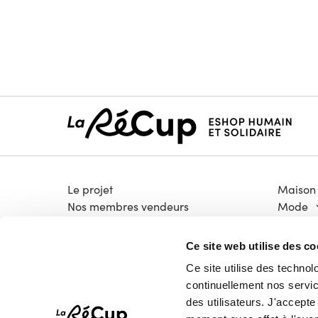
Le projet
Maison
Nos membres vendeurs
Mode
Notre modèle coopératif
Électro
Notre garantie qualité
Bricola
Ce site web utilise des co
Devenir vendeur
Livres &
Ce site utilise des technol
Vélos
continuellement nos service
High-T
des utilisateurs. J'accept
Pépites