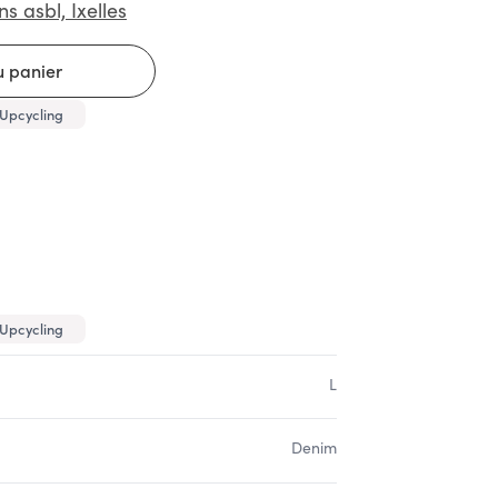
ns asbl, Ixelles
Upcycling
Upcycling
L
Denim