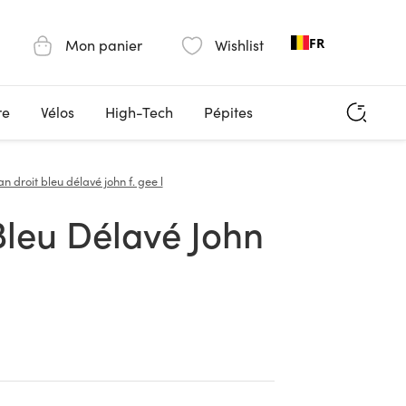
FR
Mon panier
Wishlist
re
Vélos
High-Tech
Pépites
an droit bleu délavé john f. gee l