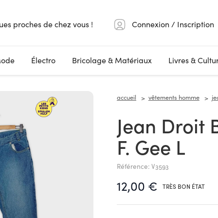
ues proches de chez vous !
Connexion / Inscription
ode
Électro
Bricolage & Matériaux
Livres & Cultu
accueil
vêtements homme
je
Jean Droit Bleu Délavé John
F. Gee L
Référence: V3593
12,00 €
TRÈS BON ÉTAT