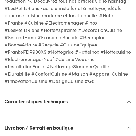
réduction. 🔍 Découvrez tous nos articles via le hashtag :
#LesPetitsRiens Facile à installer et à nettoyer, idéale
pour une cuisine moderne et fonctionnelle. #Hotte
#Franke #Cuisine #Electromenager #inox
#LesPetitsRiens #HotteAspirante #DecorationCuisine
#SecondHand #EconomieSociale #Reemploi
#BonneAffaire #Recycle #CuisineEquipee
#FrankeFDR900XS #Hottegrise #Hotteinox #Hottecuisine
#ElectromenagerNeuf #CuisineModerne
#InstallationFacile #NettoyageSimple #Qualite
#Durabilite #ConfortCuisine #Maison #AppareilCuisine
#InnovationCuisine #DesignCuisine #G8
Caractéristiques techniques
Livraison / Retrait en boutique