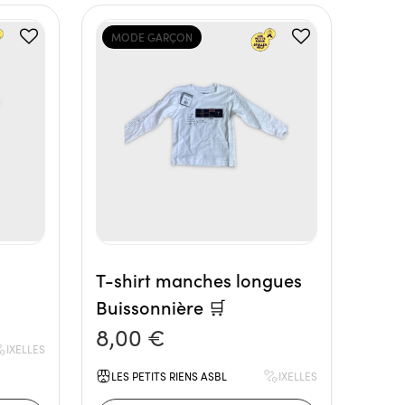
MODE GARÇON
T-shirt manches longues
Buissonnière 🛒
8,00 €
IXELLES
LES PETITS RIENS ASBL
IXELLES