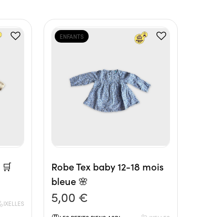
ENFANTS
 🛒
Robe Tex baby 12-18 mois
bleue 🌸
5,00 €
IXELLES