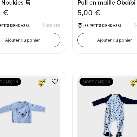
 Noukies 🛒
Pull en maille Obaïbi
0 €
5,00 €
ETITS RIENS ASBL
IXELLES
LES PETITS RIENS ASBL
E GARÇON
MODE GARÇON