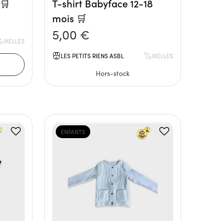
 🛒
T-shirt Babyface 12-18
mois 🛒
5,00 €
IXELLES
LES PETITS RIENS ASBL
IXELLES
Hors-stock
ENFANTS