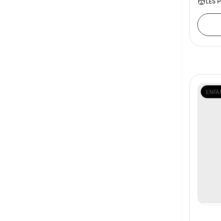
LES P
ENFA