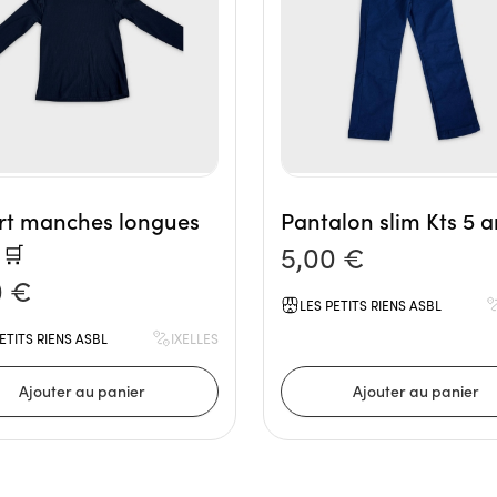
irt manches longues
Pantalon slim Kts 5 a
🛒
5,00 €
0 €
LES PETITS RIENS ASBL
ETITS RIENS ASBL
IXELLES