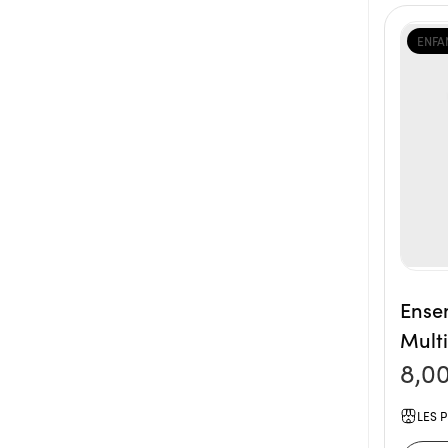
ENFA
Ense
Multi
8,0
LES P