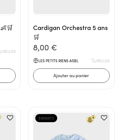
👶🛒
Cardigan Orchestra 5 ans
🛒
8,00 €
IXELLES
LES PETITS RIENS ASBL
IXELLES
ENFANTS