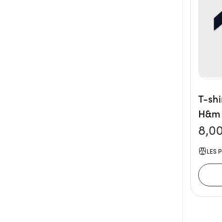
T-sh
H&m 
8,0
LES P