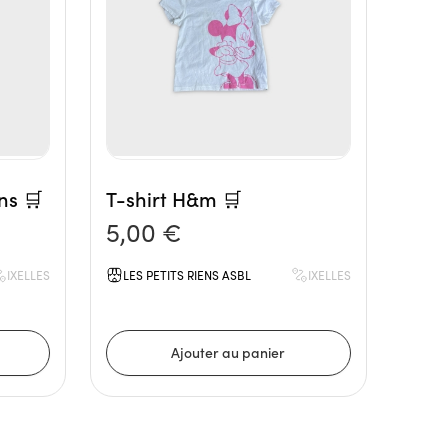
ns 🛒
T-shirt H&m 🛒
5,00 €
IXELLES
LES PETITS RIENS ASBL
IXELLES