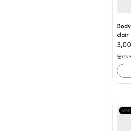
Body
clair 
3,0
LES P
MODE