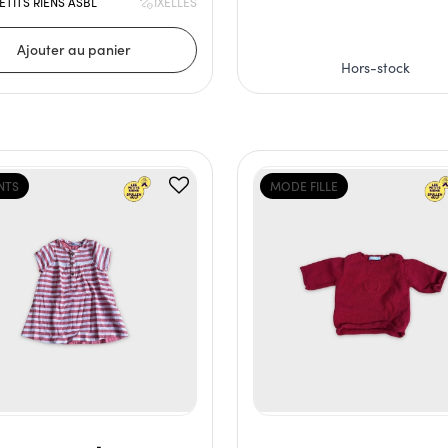
ETITS RIENS ASBL
IXELLES
Hors-stock
NTS
MODE FILLE