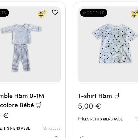
NTS
MODE FILLE
mble H&m 0-1M
T-shirt H&m 🛒
colore Bébé 🛒
5,00 €
0 €
LES PETITS RIENS ASBL
ETITS RIENS ASBL
IXELLES