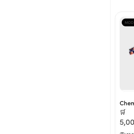
MOD
Chem
🛒
5,0