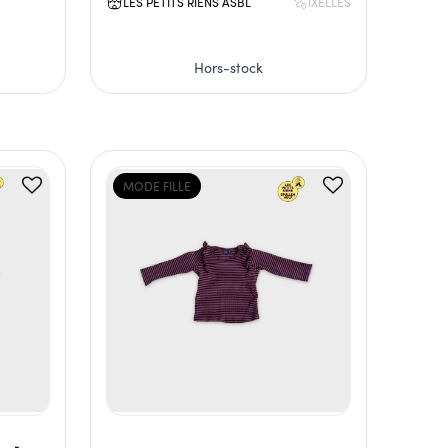
LES PETITS RIENS ASBL
IXELLES
Hors-stock
MODE FILLE